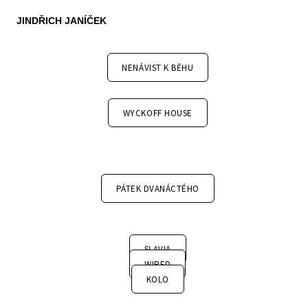
JINDŘICH JANÍČEK
NENÁVIST K BĚHU
WYCKOFF HOUSE
PÁTEK DVANÁCTÉHO
SLAVIA
WIRED
KOLO