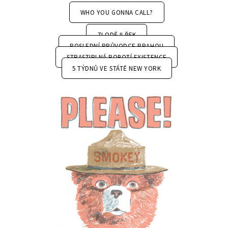
WHO YOU GONNA CALL?
ZLODĚJI ŘEK
POSLEDNÍ PRŮVODCE PRAHOU
STRASTIPLNÁ ROBOTÍ EXISTENCE
5 TÝDNŮ VE STÁTĚ NEW YORK