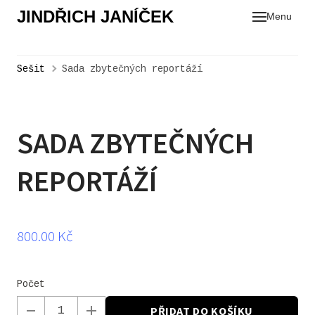
JINDŘICH JANÍČEK
Menu
Sešit
Sada zbytečných reportáží
Se
SADA ZBYTEČNÝCH
REPORTÁŽÍ
Původní
Cena:
800.00 Kč
cena:
Počet
PŘIDAT DO KOŠÍKU