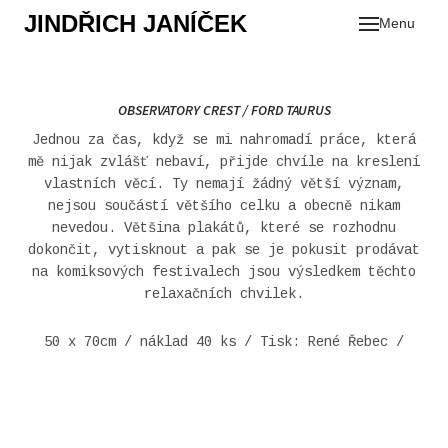
JINDŘICH JANÍČEK
Menu
OBSERVATORY CREST / FORD TAURUS
Se
Jednou za čas, když se mi nahromadí práce, která
mě nijak zvlášť nebaví, přijde chvíle na kreslení
vlastních věcí. Ty nemají žádný větší význam,
nejsou součástí většího celku a obecně nikam
nevedou. Většina plakátů, které se rozhodnu
dokončit, vytisknout a pak se je pokusit prodávat
na komiksových festivalech jsou výsledkem těchto
relaxačních chvilek.
50 x 70cm / náklad 40 ks / Tisk: René Řebec /